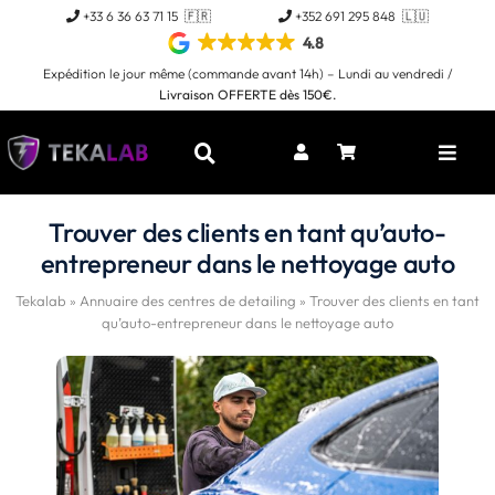
Passer
+33 6 36 63 71 15 🇫🇷
+352 691 295 848 🇱🇺
au
4.8
contenu
Expédition le jour même (commande avant 14h) – Lundi au vendredi /
Livraison OFFERTE dès 150€.
Toggl
Naviga
Trouver des clients en tant qu’auto-
entrepreneur dans le nettoyage auto
Tekalab
»
Annuaire des centres de detailing
»
Trouver des clients en tant
qu’auto-entrepreneur dans le nettoyage auto