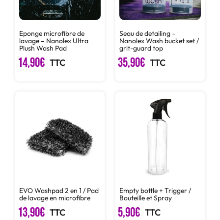
Eponge microfibre de
Seau de detailing –
lavage – Nanolex Ultra
Nanolex Wash bucket set /
Plush Wash Pad
grit-guard top
14,90
€
35,90
€
TTC
TTC
EVO Washpad 2 en 1 / Pad
Empty bottle + Trigger /
de lavage en microfibre
Bouteille et Spray
13,90
€
5,90
€
TTC
TTC