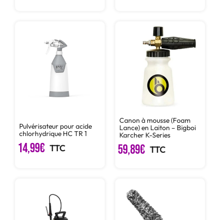
Canon à mousse (Foam
Pulvérisateur pour acide
Lance) en Laiton – Bigboi
chlorhydrique HC TR 1
Karcher K-Series
14,99
€
TTC
59,89
€
TTC