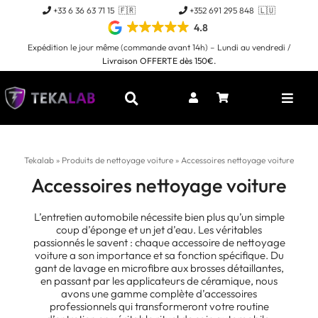
Passer
+33 6 36 63 71 15 🇫🇷
+352 691 295 848 🇱🇺
au
4.8
contenu
Expédition le jour même (commande avant 14h) – Lundi au vendredi /
Livraison OFFERTE dès 150€.
Toggl
Naviga
Tekalab
»
Produits de nettoyage voiture
»
Accessoires nettoyage voiture
Accessoires nettoyage voiture
L’entretien automobile nécessite bien plus qu’un simple
coup d’éponge et un jet d’eau. Les véritables
passionnés le savent : chaque accessoire de nettoyage
voiture a son importance et sa fonction spécifique. Du
gant de lavage en microfibre aux brosses détaillantes,
en passant par les applicateurs de céramique, nous
avons une gamme complète d’accessoires
professionnels qui transformeront votre routine