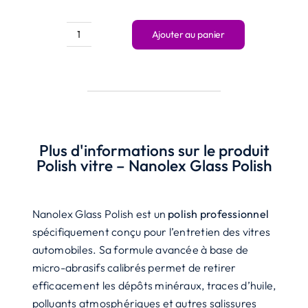
Ajouter au panier
quantité
de
Polish
vitre
-
Nanolex
Plus d'informations sur le produit
Glass
Polish vitre – Nanolex Glass Polish
Polish
Nanolex Glass Polish est un
polish professionnel
spécifiquement conçu pour l’entretien des vitres
automobiles. Sa formule avancée à base de
micro-abrasifs calibrés permet de retirer
efficacement les dépôts minéraux, traces d’huile,
polluants atmosphériques et autres salissures