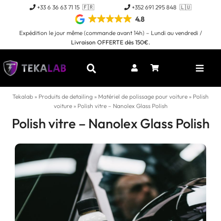
Passer
+33 6 36 63 71 15 🇫🇷
+352 691 295 848 🇱🇺
au
4.8
contenu
Expédition le jour même (commande avant 14h) – Lundi au vendredi /
Livraison OFFERTE dès 150€.
Toggl
Naviga
Tekalab
»
Produits de detailing
»
Matériel de polissage pour voiture
»
Polish
voiture
»
Polish vitre – Nanolex Glass Polish
Polish vitre – Nanolex Glass Polish