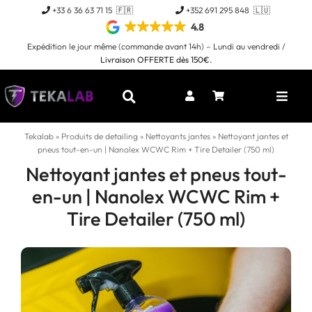
Passer
+33 6 36 63 71 15 🇫🇷
+352 691 295 848 🇱🇺
au
4.8
contenu
Expédition le jour même (commande avant 14h) – Lundi au vendredi /
Livraison OFFERTE dès 150€.
Toggl
Naviga
Tekalab
»
Produits de detailing
»
Nettoyants jantes
»
Nettoyant jantes et
pneus tout-en-un | Nanolex WCWC Rim + Tire Detailer (750 ml)
Nettoyant jantes et pneus tout-
en-un | Nanolex WCWC Rim +
Tire Detailer (750 ml)