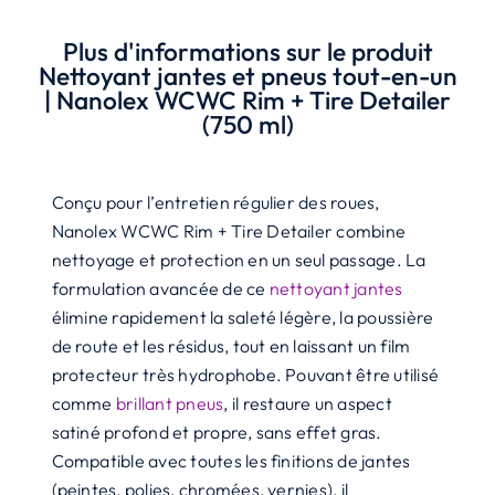
et
pneus
Plus d'informations sur le produit
tout-
Nettoyant jantes et pneus tout-en-un
en-
| Nanolex WCWC Rim + Tire Detailer
(750 ml)
un
|
Nanolex
Conçu pour l’entretien régulier des roues,
WCWC
Nanolex WCWC Rim + Tire Detailer combine
Rim
nettoyage et protection en un seul passage. La
+
formulation avancée de ce
nettoyant jantes
Tire
élimine rapidement la saleté légère, la poussière
Detailer
de route et les résidus, tout en laissant un film
(750
protecteur très hydrophobe. Pouvant être utilisé
ml)
comme
brillant pneus
, il restaure un aspect
satiné profond et propre, sans effet gras.
Compatible avec toutes les finitions de jantes
(peintes, polies, chromées, vernies), il