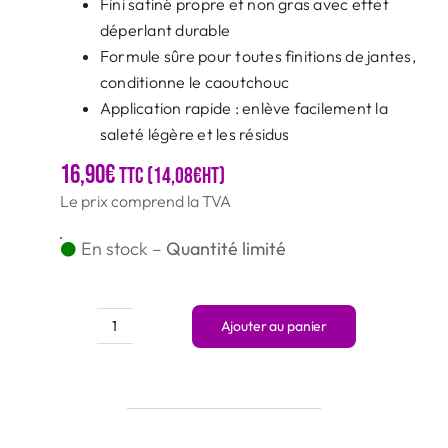
Fini satiné propre et non gras avec effet
déperlant durable
Formule sûre pour toutes finitions de jantes,
conditionne le caoutchouc
Application rapide : enlève facilement la
saleté légère et les résidus
16,90
€
TTC (
14,08
€
HT)
Le prix comprend la TVA
En stock –
Quantité limité
Ajouter au panier
quantité
de
Nettoyant
jantes