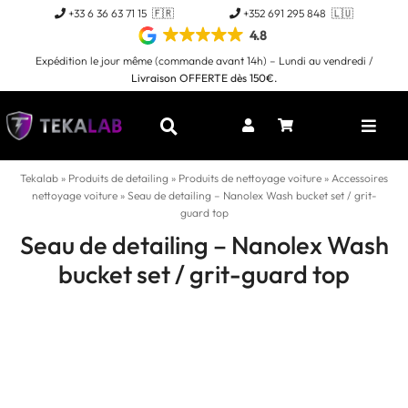
Passer
+33 6 36 63 71 15 🇫🇷
+352 691 295 848 🇱🇺
au
4.8
contenu
Expédition le jour même (commande avant 14h) – Lundi au vendredi /
Livraison OFFERTE dès 150€.
Toggl
Naviga
Tekalab
»
Produits de detailing
»
Produits de nettoyage voiture
»
Accessoires
nettoyage voiture
»
Seau de detailing – Nanolex Wash bucket set / grit-
guard top
Seau de detailing – Nanolex Wash
bucket set / grit-guard top