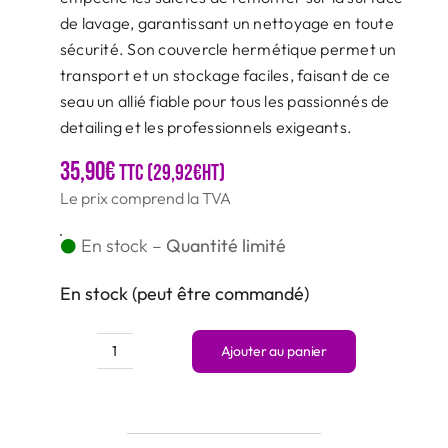
de lavage, garantissant un nettoyage en toute
sécurité. Son couvercle hermétique permet un
transport et un stockage faciles, faisant de ce
seau un allié fiable pour tous les passionnés de
detailing et les professionnels exigeants.
35,90
€
TTC (
29,92
€
HT)
Le prix comprend la TVA
En stock –
Quantité limité
En stock (peut être commandé)
Ajouter au panier
quantité
de
Seau
de