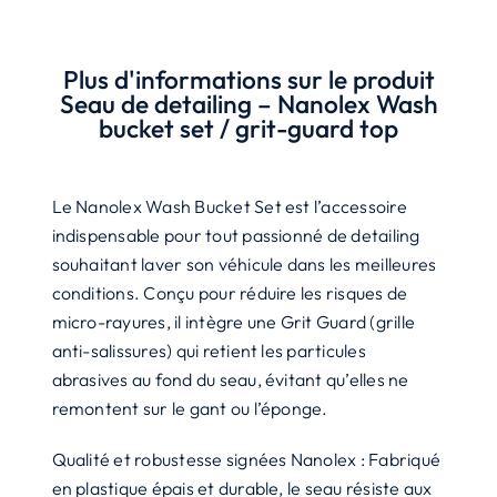
detailing
-
Plus d'informations sur le produit
Nanolex
Seau de detailing – Nanolex Wash
Wash
bucket set / grit-guard top
bucket
set
Le Nanolex Wash Bucket Set est l’accessoire
/
indispensable pour tout passionné de detailing
grit-
souhaitant laver son véhicule dans les meilleures
guard
conditions. Conçu pour réduire les risques de
top
micro-rayures, il intègre une Grit Guard (grille
anti-salissures) qui retient les particules
abrasives au fond du seau, évitant qu’elles ne
remontent sur le gant ou l’éponge.
Qualité et robustesse signées Nanolex : Fabriqué
en plastique épais et durable, le seau résiste aux